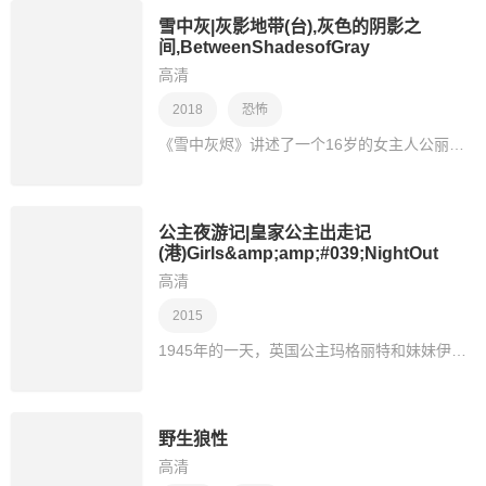
雪中灰|灰影地带(台),灰色的阴影之
间,BetweenShadesofGray
高清
2018
恐怖
《雪中灰烬》讲述了一个16岁的女主人公丽娜·维尔卡斯在二战期间波罗的海地区斯大林的恐怖统治下与家人失散的凄美故事。莉娜是一个有抱负的艺术家，她冒着生命危险，用她的…
公主夜游记|皇家公主出走记
(港)Girls&amp;amp;#039;NightOut
高清
2015
1945年的一天，英国公主玛格丽特和妹妹伊丽莎白被批准可以离开白金汉宫一夜。于是她们在这一夜经历了浪漫邂逅，也遭遇了各种危险
野生狼性
高清