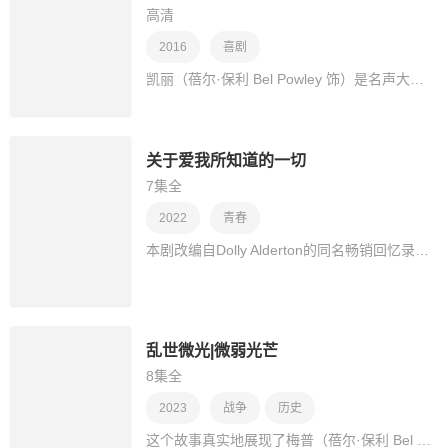
高清
2016
喜剧
凯丽（蓓尔·保利 Bel Powley 饰）是名声大噪的天才少女，18岁便获得了哈佛大学的毕业证书。虽然每个人都觉得凯丽拥有着前途无量的未来，但对于凯丽来说，每一天她都生活在…
关于爱我所知道的一切
7集全
2022
青春
本剧改编自Dolly Alderton的同名畅销回忆录，聚焦两个童年密友，Maggie (Emma Appleton饰)和Birdy (Bel Powley饰)。故事以2012年伦敦的合租房为背景，混合对21世纪初…
乱世微光|微弱光芒
8集全
2023
战争
历史
这个故事真实地展现了梅普（蓓尔·保利 Bel Powley 饰）在二战期间的英勇行为和她对安妮及其家人的无私帮助。梅普在二十多岁时，响应了奥托（列维·施瑞博尔 Liev S…