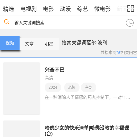
精选
电视剧
电影
动漫
综艺
微电影
新闻
输入关键词搜索
搜索关键词蓓尔·波利
视频
文章
明星
共搜索到
“9”
相关内容
兴奋不已
高清
2024
恐怖
喜剧
在一种消除人类情感的药丸控制下，一对年轻情侣漏服了药剂，从而发现了新的感受，但他们也意识到这伴随着需要处理的情感负担。
哈佛少女的快乐清单|哈佛没教的幸福课
(台)