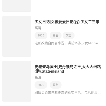
少女日记|女孩爱爱日记(台),少女二三事
高清
2015
青春
文艺
电影改编自同名小说，讲述15岁少女Minnie因陷入与妈妈的男友Monroe秘恋，而逐渐迷失自我的故事。
史泰登岛国王|史丹顿岛之王,大大大细路
(港),StatenIsland
高清
2020
喜剧
剧情灵感来自戴维森的真实生活，包括他那在911事件中去世的消防员父亲。主角为二十多岁的男子Scott，他跟妈妈住一起，梦想是当纹身师，但每天除了吸麻和朋友鬼混、暗暗勾搭…